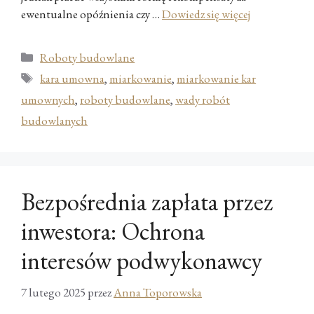
ewentualne opóźnienia czy …
Dowiedz się więcej
Kategorie
Roboty budowlane
Tagi
kara umowna
,
miarkowanie
,
miarkowanie kar
umownych
,
roboty budowlane
,
wady robót
budowlanych
Bezpośrednia zapłata przez
inwestora: Ochrona
interesów podwykonawcy
7 lutego 2025
przez
Anna Toporowska