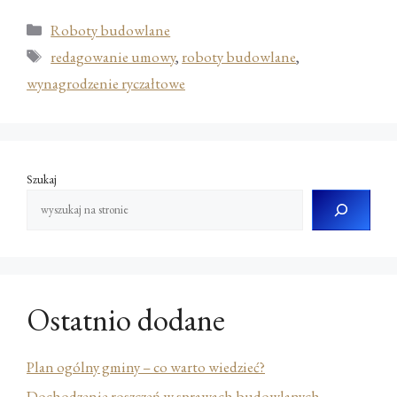
Kategorie
Roboty budowlane
Tagi
redagowanie umowy
,
roboty budowlane
,
wynagrodzenie ryczałtowe
Szukaj
Ostatnio dodane
Plan ogólny gminy – co warto wiedzieć?
Dochodzenie roszczeń w sprawach budowlanych –