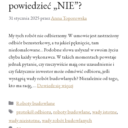
powiedzieć „NIE”?
31 stycznia 2025
przez
Anna Toporowska
My tych robót nie odbierzemy. W umowie jest zastrzeżony
odbiór bezusterkowy, a tu jakieś pęknięcie, tam
niedomalowane… Podobne słowa usłyszał w swoim życiu
chyba każdy wykonawca. W takich momentach powstaje
jednak pytanie, czy rzeczywiście mają one uzasadnienie i
czy faktycznie inwestor może odmówić odbioru, jeśli
wystąpią wady robót budowlanych? Niezależnie od tego,
kto ma rację, …
Dowiedz się więcej
Kategorie
Roboty budowlane
Tagi
protokół odbioru
,
roboty budowlane
,
wady istotne
,
wady nieistotne
,
wady robót budowlanych