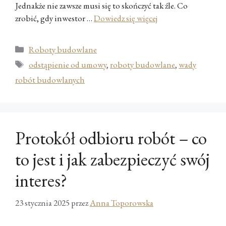
Jednakże nie zawsze musi się to skończyć tak źle. Co
zrobić, gdy inwestor …
Dowiedz się więcej
Kategorie
Roboty budowlane
Tagi
odstąpienie od umowy
,
roboty budowlane
,
wady
robót budowlanych
Protokół odbioru robót – co
to jest i jak zabezpieczyć swój
interes?
23 stycznia 2025
przez
Anna Toporowska