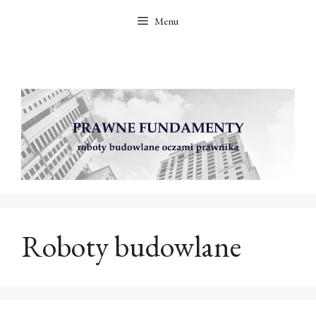
Przejdź
Menu
do
treści
Roboty budowlane