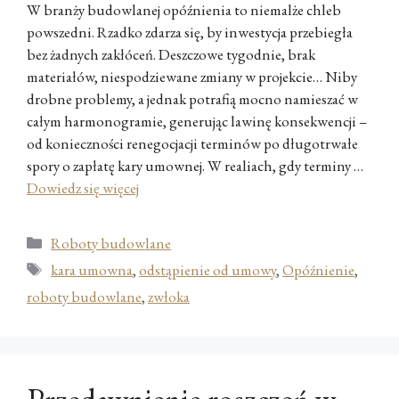
W branży budowlanej opóźnienia to niemalże chleb
powszedni. Rzadko zdarza się, by inwestycja przebiegła
bez żadnych zakłóceń. Deszczowe tygodnie, brak
materiałów, niespodziewane zmiany w projekcie… Niby
drobne problemy, a jednak potrafią mocno namieszać w
całym harmonogramie, generując lawinę konsekwencji –
od konieczności renegocjacji terminów po długotrwałe
spory o zapłatę kary umownej. W realiach, gdy terminy …
Dowiedz się więcej
Kategorie
Roboty budowlane
Tagi
kara umowna
,
odstąpienie od umowy
,
Opóźnienie
,
roboty budowlane
,
zwłoka