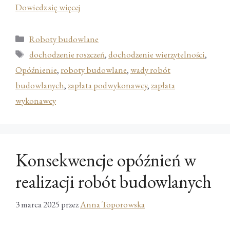
Dowiedz się więcej
Kategorie
Roboty budowlane
Tagi
dochodzenie roszczeń
,
dochodzenie wierzytelności
,
Opóźnienie
,
roboty budowlane
,
wady robót
budowlanych
,
zapłata podwykonawcy
,
zapłata
wykonawcy
Konsekwencje opóźnień w
realizacji robót budowlanych
3 marca 2025
przez
Anna Toporowska